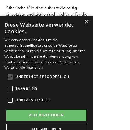
Ätherische Öle sind äußerst vielseitig
einsetzbar und eignen sich nicht nur für die
×
Raumbeduftung, sondern auch
Diese Webseite verwendet
hervorragend für duftendeKräuter- und
Cookies.
Blütenbäder, für Inhalationen sowie zur
Herstellung natürlicher Körper- und
Wir verwenden Cookies, um die
Benutzerfreundlichkeit unserer Website zu
Massageöle. Die duftenden
verbessern. Durch die weitere Nutzung unserer
Pflanzenessenzen können ein Stück dazu
Webseite stimmen Sie der Verwendung von
beitragen, dass wir die Natur und unsere
Cookies gemäß unserer Cookie-Richtlinie zu.
nächste Umgebung wahrnehmen und
Weitere Informationen
unser
UNBEDINGT ERFORDERLICH
Gleichgewicht (wieder) finden.
TARGETING
Wir beraten Sie kostenlos zu allen Fragen
der Aromatherapie und fertigen auch
UNKLASSIFIZIERTE
gerne individuelle Mischungen an!
ALLE AKZEPTIEREN
ALLE ABLEHNEN