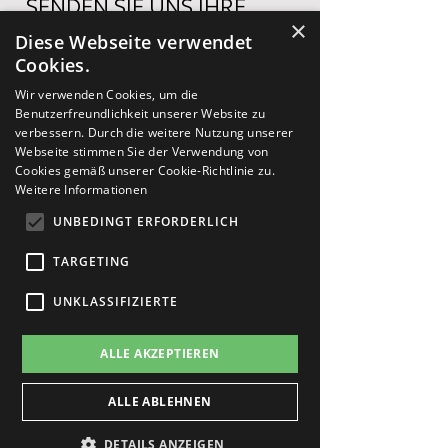
SENDEN SIE UNS IHRE
×
ANFRAGE
Diese Webseite verwendet
Cookies.
Wir verwenden Cookies, um die
Benutzerfreundlichkeit unserer Website zu
verbessern. Durch die weitere Nutzung unserer
Webseite stimmen Sie der Verwendung von
Cookies gemäß unserer Cookie-Richtlinie zu.
Weitere Informationen
UNBEDINGT ERFORDERLICH
TARGETING
UNKLASSIFIZIERTE
ALLE AKZEPTIEREN
Ich bin mit der
Erhebung/Speicherung meiner
eingegebenen Daten und IP zur
ALLE ABLEHNEN
Kontaktaufnahme einverstanden.
DETAILS ANZEIGEN