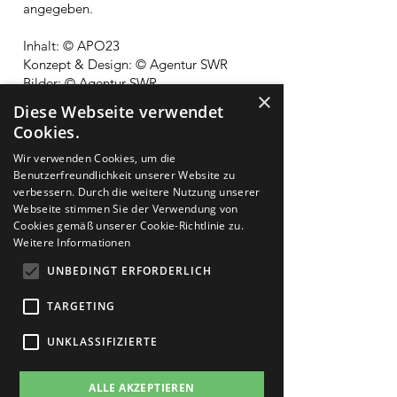
angegeben.
Inhalt: © APO23
Konzept & Design: ©
Agentur SWR
Bilder: ©
Agentur SWR
×
Diese Webseite verwendet
Datenschutz:
Cookies.
Soweit auf unseren Seiten
personenbezogene Daten
Wir verwenden Cookies, um die
Benutzerfreundlichkeit unserer Website zu
(beispielsweise Name, Anschrift oder
verbessern. Durch die weitere Nutzung unserer
EMail-Adressen) erhoben werden,
Webseite stimmen Sie der Verwendung von
erfolgt dies möglich stets auf freiwilliger
Cookies gemäß unserer Cookie-Richtlinie zu.
Basis. Die Nutzung der Angebote und
Weitere Informationen
Dienste ist, soweit möglich, stets ohne
Angabe personenbezogener Daten
UNBEDINGT ERFORDERLICH
möglich. Der Nutzung von im Rahmen
der Impressumspflicht veröffentlichten
TARGETING
Kontaktdaten durch Dritte zur
UNKLASSIFIZIERTE
Übersendung von nicht ausdrücklich
angeforderter Werbung und
Informationsmaterialien wird hiermit
ALLE AKZEPTIEREN