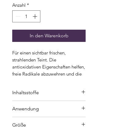
Anzahl
*
In den Warenkorb
Für einen sichtbar frischen,
strahlenden Teint. Die
antioxidativen Eigenschaften helfen,
freie Radikale abzuwehren und die
Haut zu schützen. Zeichen von
Müdigkeit und Erschöpfung wirken
Inhaltsstoffe
gemildert – für ein wacheres,
ebenmäßigeres Hautbild.
INGREDIENTS: SQUALANE,
Anwendung
ISONONYL ISONONANOATE,
ASCORBYL TETRAISOPALMITATE,
Morgens & Abends anwenden.
PENTAERYTHRITYL TETRA-DI-T-
Größe
BUTYL
20 ml