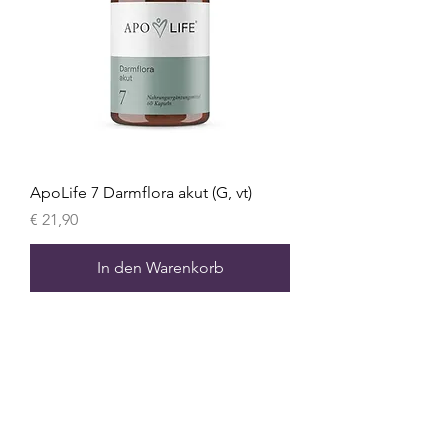
ApoLife 7 Darmflora akut (G, vt)
Preis
€ 21,90
In den Warenkorb