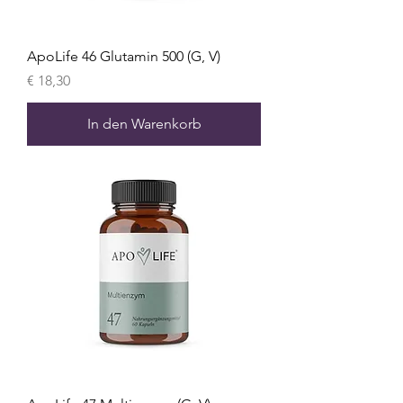
ApoLife 46 Glutamin 500 (G, V)
Preis
€ 18,30
In den Warenkorb