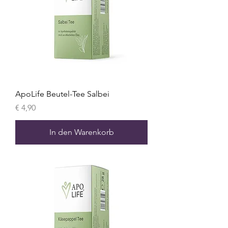
ApoLife Beutel-Tee Salbei
Preis
€ 4,90
In den Warenkorb