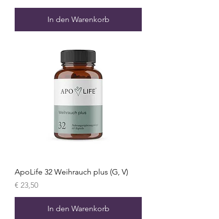
In den Warenkorb
ApoLife 32 Weihrauch plus (G, V)
Preis
€ 23,50
In den Warenkorb