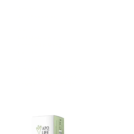
ApoLife
Apo23 Kalksburg
Allergie
Darmgesundheit
Grippe & Erkältung
Hautpflege
Immunsystem
Kosmetik
Sport, Muskeln & Gelenke
Vitamine & Mineralstoffe