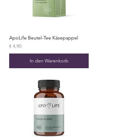
ApoLife Beutel-Tee Käsepappel
Preis
€ 4,90
In den Warenkorb