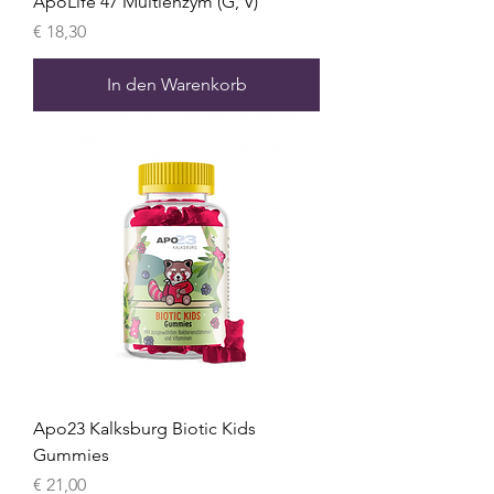
ApoLife 47 Multienzym (G, V)
Preis
€ 18,30
In den Warenkorb
Apo23 Kalksburg Biotic Kids
Gummies
Preis
€ 21,00