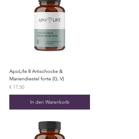
ApoLife 8 Artischocke &
Mariendiestel forte (G, V)
Preis
€ 17,50
In den Warenkorb