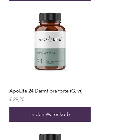
ApoLife 24 Darmflora forte (G, vt)
Preis
€ 29,20
In den Warenkorb