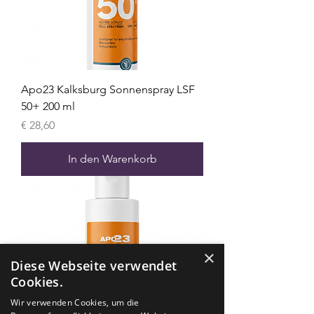
Apo23 Kalksburg Sonnenspray LSF
50+ 200 ml
Preis
€ 28,60
In den Warenkorb
×
Diese Webseite verwendet
Cookies.
Wir verwenden Cookies, um die