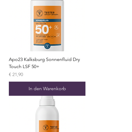
Apo23 Kalksburg Sonnenfluid Dry
Touch LSF 50+
Preis
€ 21,90
In den Warenkorb