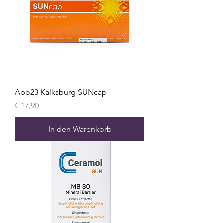
Apo23 Kalksburg SUNcap
Preis
€ 17,90
In den Warenkorb