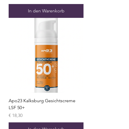
In den Warenkorb
Apo23 Kalksburg Gesichtscreme
LSF 50+
Preis
€ 18,30