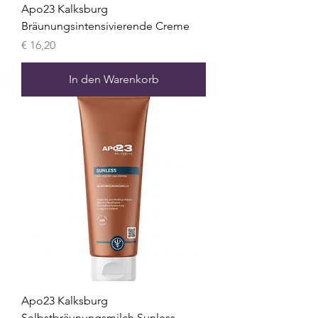
Apo23 Kalksburg
Bräunungsintensivierende Creme
Preis
€ 16,20
In den Warenkorb
Apo23 Kalksburg
Selbstbräunungsmilch Sunless