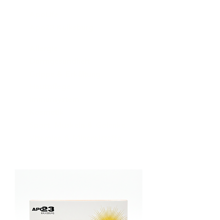
ApoLife
Apo23 Kalksburg
Allergie
Darmgesundheit
Grippe & Erkältung
Hautpflege
Immunsystem
Kosmetik
Sport, Muskeln & Gelenke
Vitamine & Mineralstoffe