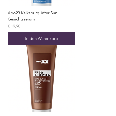
Apo23 Kalksburg After Sun
Gesichtsserum
Preis
€ 19,90
In den Warenkorb