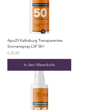
Apo23 Kalksburg Transparentes
Sonnenspray LSF 50+
Preis
€ 25,20
In den Warenkorb