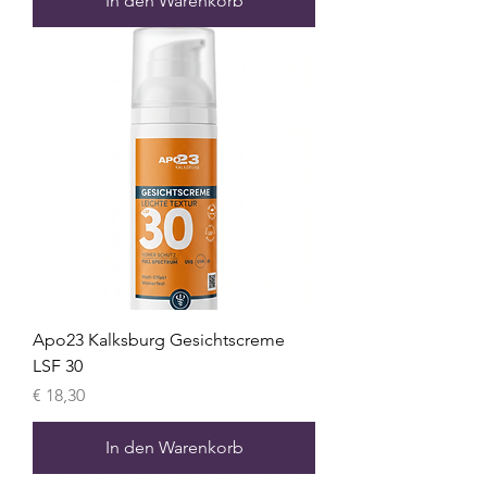
In den Warenkorb
Apo23 Kalksburg Gesichtscreme
LSF 30
Preis
€ 18,30
In den Warenkorb