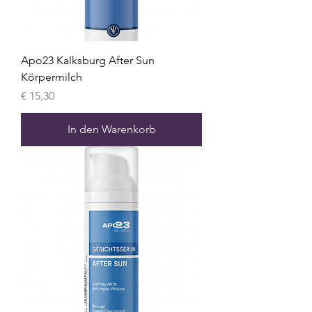
Apo23 Kalksburg After Sun
Körpermilch
Preis
€ 15,30
In den Warenkorb