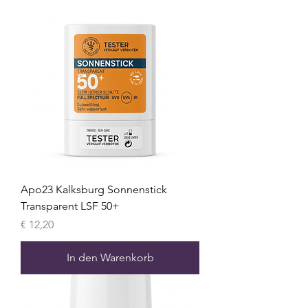
Apo23 Kalksburg Sonnenstick
Transparent LSF 50+
Preis
€ 12,20
In den Warenkorb