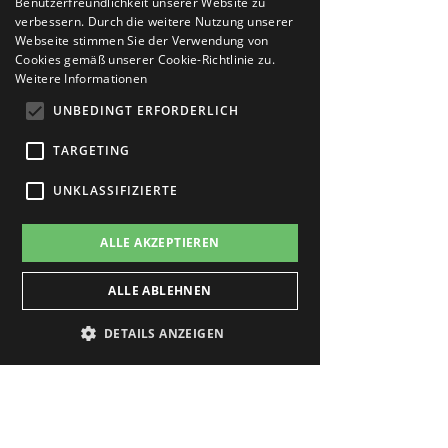
Benutzerfreundlichkeit unserer Website zu
verbessern. Durch die weitere Nutzung unserer
Webseite stimmen Sie der Verwendung von
Cookies gemäß unserer Cookie-Richtlinie zu.
Weitere Informationen
Apo23 Kalksburg Sonnenmilch LSF
UNBEDINGT ERFORDERLICH
50+ 200 ml
Preis
€ 28,60
TARGETING
In den Warenkorb
UNKLASSIFIZIERTE
ALLE AKZEPTIEREN
ALLE ABLEHNEN
DETAILS ANZEIGEN
Unbedingt erforderlich
Targeting
Unklassifizierte