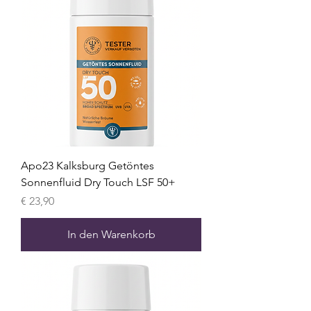
Apo23 Kalksburg Getöntes
Sonnenfluid Dry Touch LSF 50+
Preis
€ 23,90
In den Warenkorb