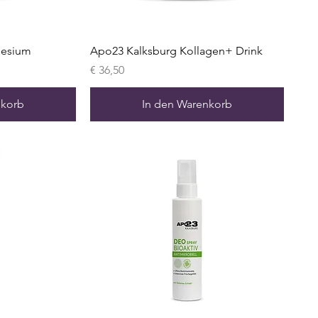
nesium
Apo23 Kalksburg Kollagen+ Drink
Preis
€ 36,50
nkorb
In den Warenkorb