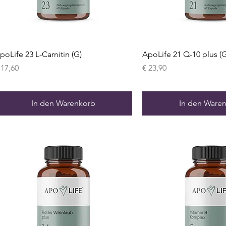
poLife 23 L-Carnitin (G)
ApoLife 21 Q-10 plus (G
reis
Preis
 17,60
€ 23,90
In den Warenkorb
In den Ware