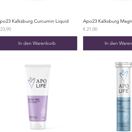
po23 Kalksburg Curcumin Liquid
Apo23 Kalksburg Mag
reis
Preis
 23,90
€ 21,00
In den Warenkorb
In den Ware