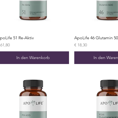
poLife 51 Re-Aktiv
ApoLife 46 Glutamin 500
reis
Preis
 61,80
€ 18,30
In den Warenkorb
In den Ware