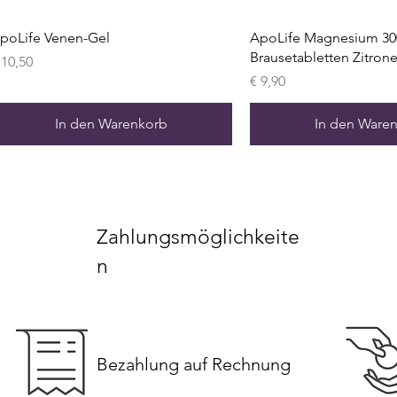
poLife Venen-Gel
ApoLife Magnesium 30
Brausetabletten Zitron
reis
 10,50
Preis
€ 9,90
In den Warenkorb
In den Ware
Zahlungsmöglichkeite
n
Bezahlung auf Rechnung