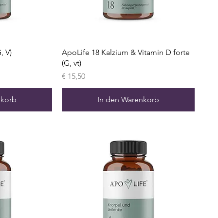
, V)
ApoLife 18 Kalzium & Vitamin D forte
(G, vt)
Preis
€ 15,50
nkorb
In den Warenkorb