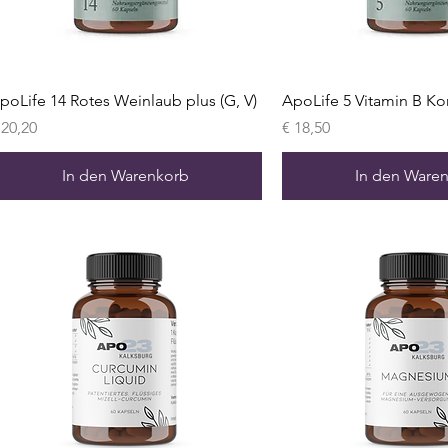
poLife 14 Rotes Weinlaub plus (G, V)
ApoLife 5 Vitamin B Ko
reis
Preis
 20,20
€ 18,50
In den Warenkorb
In den Ware