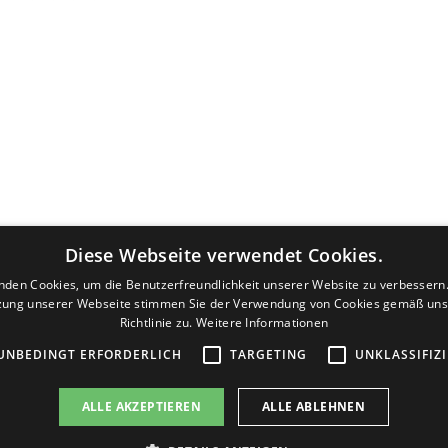
m. Silvia Masiello e.U. I Kalksburg-Kirchenplatz 5 I 12
 +43 (1) 890 62 65-20 I Email:
info@apo23.at
eitag 08:00-18:00 Uhr
Diese Webseite verwendet Cookies.
Barrierefreiheit I
AGB
I
Versand &
nden Cookies, um die Benutzerfreundlichkeit unserer Website zu verbessern.
zung unserer Webseite stimmen Sie der Verwendung von Cookies gemäß uns
Richtlinie zu.
Weitere Informationen
UNBEDINGT ERFORDERLICH
TARGETING
UNKLASSIFIZ
ALLE AKZEPTIEREN
ALLE ABLEHNEN