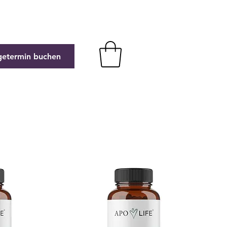
getermin buchen
am
Kontakt
Onlineshop