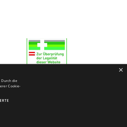
30 Wien
×
© 2026 Apo23 Kalksburg
 Durch die
erer Cookie-
IERTE