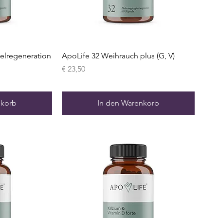
elregeneration
ApoLife 32 Weihrauch plus (G, V)
Preis
€ 23,50
nkorb
In den Warenkorb