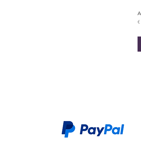
A
P
€