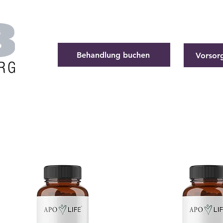
Behandlung buchen
Vorsor
rsorge
Behandlungen
Gut zu wissen
Te