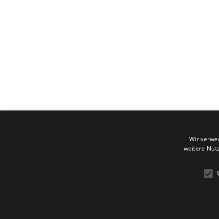
Apo23 Kalksburg I Mag. phar
Tel:
+43 (1) 890 62 65
I Fax:
Öffnungszeiten: Montag - Fr
Samstag 08:00-12:00 Uhr
Impressum
I
Datenschutz
I 
Wir verwe
Lieferung
weitere Nut
Widerrufsformular