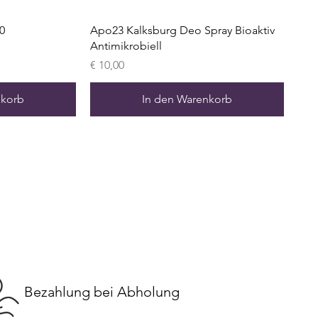
0
Apo23 Kalksburg Deo Spray Bioaktiv
e
Antimikrobiell
Preis
€ 10,00
nkorb
In den Warenkorb
Bezahlung bei Abholung