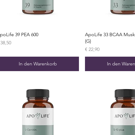
poLife 39 PEA 600
ApoLife 33 BCAA Musk
(G)
reis
 38,50
Preis
€ 22,90
In den Warenkorb
In den Ware