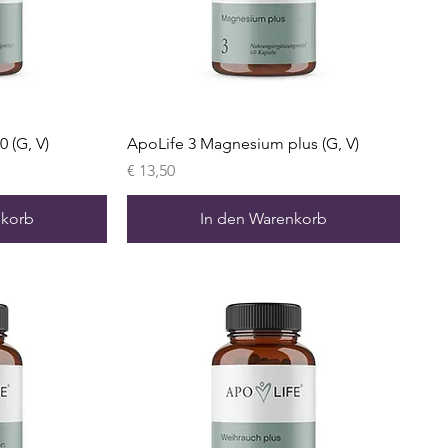
 (G, V)
ApoLife 3 Magnesium plus (G, V)
Preis
€ 13,50
nkorb
In den Warenkorb