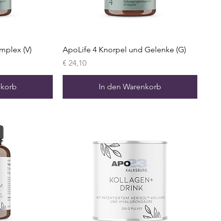
mplex (V)
ApoLife 4 Knorpel und Gelenke (G)
Preis
€ 24,10
nkorb
In den Warenkorb